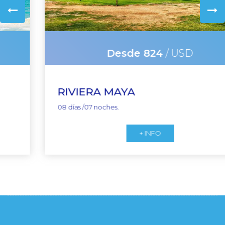
Desde 824
/ USD
RIVIERA MAYA
08 días /07 noches.
+ INFO