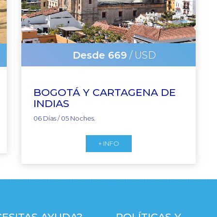
Desde 669
/ USD
BOGOTÁ Y CARTAGENA DE
INDIAS
06 Días / 05 Noches.
+ INFO
ESITAS AYUDA?
POLÍTICAS Y