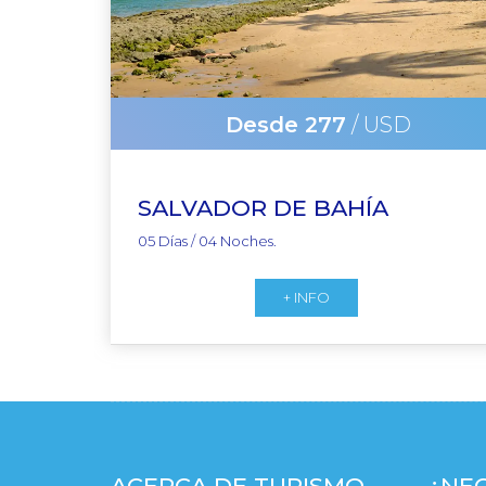
Desde 277
/ USD
SALVADOR DE BAHÍA
05 Días / 04 Noches.
+ INFO
ACERCA DE TURISMO
¿NEC