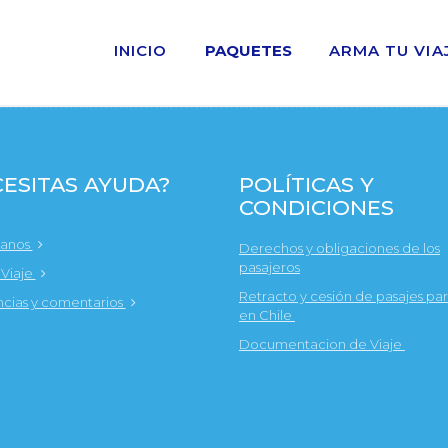
INICIO
PAQUETES
ARMA TU VIA
ESITAS AYUDA?
POLÍTICAS Y
CONDICIONES
tanos
Derechos y obligaciones de los
pasajeros
 Viaje
Retracto y cesión de pasajes par
cias y comentarios
en Chile
Documentacion de Viaje