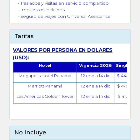
- Traslados y visitas en servicio compartido
- Impuestos incluidos
- Seguro de viajes con Universal Assistance
Tarifas
VALORES POR PERSONA EN DOLARES
(USD):
Hotel
Vigencia 2026
Single
Do
Megapolis Hotel Panamá
12 ene a 14 dic
$ 444
$ 
Marriott Panamá
12 ene a 14 dic
$ 470
$ 
Las Américas Golden Tower
12 ene a 14 dic
$ 413
$ 
No Incluye