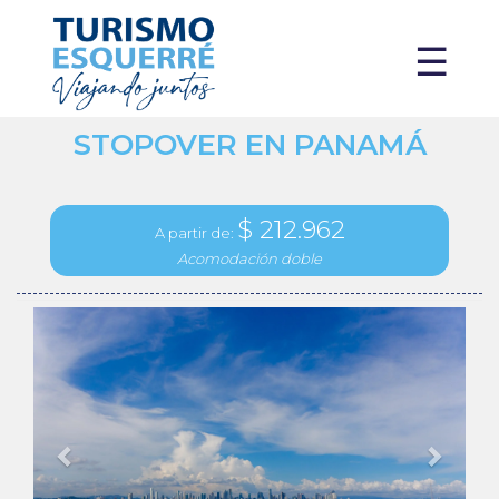
X
☰
STOPOVER EN PANAMÁ
$ 212.962
A partir de:
Acomodación doble
Previous
Next