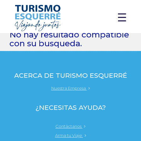
X
☰
No hay resultado compatible
con su busqueda.
ACERCA DE TURISMO ESQUERRÉ
Nuestra Empresa
¿NECESITAS AYUDA?
Contáctanos
Arma tu Viaje