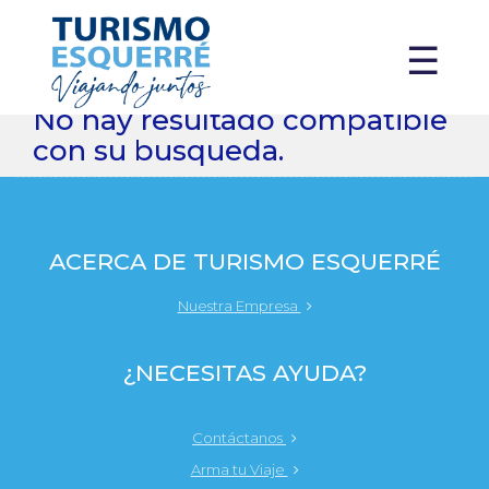
X
☰
No hay resultado compatible
con su busqueda.
ACERCA DE TURISMO ESQUERRÉ
Nuestra Empresa
¿NECESITAS AYUDA?
Contáctanos
Arma tu Viaje