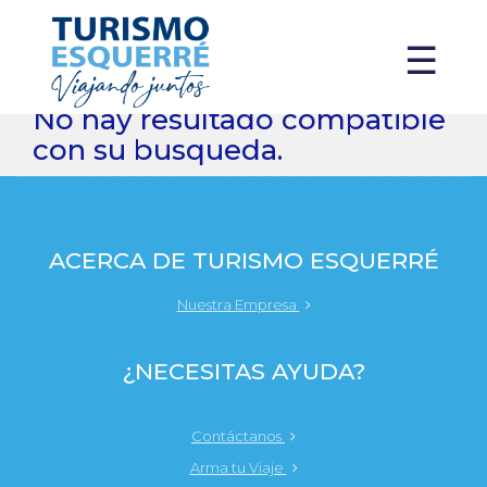
X
☰
No hay resultado compatible
con su busqueda.
ACERCA DE TURISMO ESQUERRÉ
Nuestra Empresa
¿NECESITAS AYUDA?
Contáctanos
Arma tu Viaje