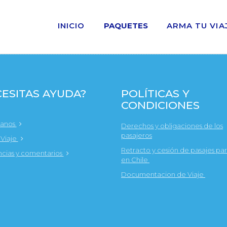
INICIO
PAQUETES
ARMA TU VIA
ESITAS AYUDA?
POLÍTICAS Y
CONDICIONES
tanos
Derechos y obligaciones de los
pasajeros
 Viaje
Retracto y cesión de pasajes par
cias y comentarios
en Chile
Documentacion de Viaje